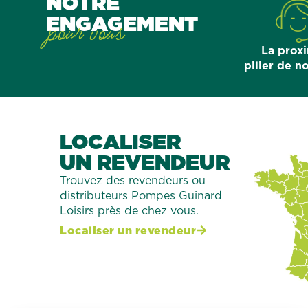
NOTRE
ENGAGEMENT
pour vous
La proxi
pilier de n
LOCALISER
UN REVENDEUR
Trouvez des revendeurs ou
distributeurs Pompes Guinard
Loisirs près de chez vous.
Localiser un revendeur