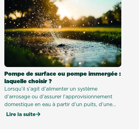
Pompe de surface ou pompe immergée :
laquelle choisir ?
Lorsqu’il s’agit d’alimenter un système
d’arrosage ou d’assurer l’approvisionnement
domestique en eau à partir d’un puits, d’une
cuve ou d’un forage, le choix de la pompe est
Lire la suite
déterminant.