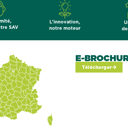
mité,
L’innovation,
U
otre SAV
notre moteur
de
E-BROCHU
Télécharger