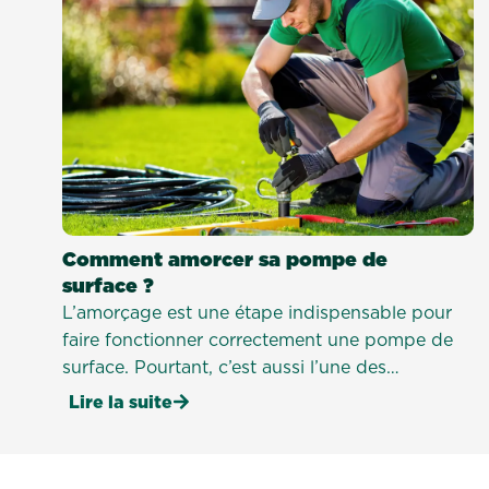
Comment amorcer sa pompe de
surface ?
L’amorçage est une étape indispensable pour
faire fonctionner correctement une pompe de
surface. Pourtant, c’est aussi l’une des
manipulations qui posent le plus de questions.
Lire la suite
Bonne nouvelle : avec la bonne méthode,
amorcer sa pompe est simple, rapide et à la
portée de tout le monde.