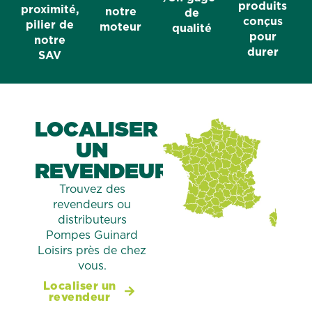
produits
proximité,
notre
de
conçus
pilier de
moteur
qualité
pour
notre
durer
SAV
LOCALISER
UN
REVENDEUR
Trouvez des
revendeurs ou
distributeurs
Pompes Guinard
Loisirs près de chez
vous.
Localiser un
revendeur